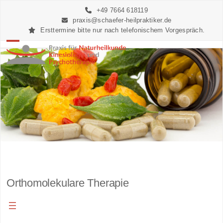
Skip
+49 7664 618119
to
praxis@schaefer-heilpraktiker.de
content
Ersttermine bitte nur nach telefonischem Vorgespräch.
Open
Close
mobile
mobile
menu
menu
Orthomolekulare Therapie