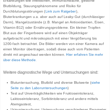
Erkankungen wie Infektionen, Immunschwäche, gestörte
Blutbildung, Stauungsphänomene und Risiko für
Durchblutungsstörungen (
Link zum Ratgeber
),
Bluterkrankungen u.a. aber auch auf Leaky-Gut (durchlässiger
Darm), Mangelzustände (z.B. Mangel an Antioxidantien, Eisen,
Vitamin-B12) oder Ernährungsprobleme. Ein kleiner Tropfen
Blut aus der Fingerbeere wird auf einen Objekträger
aufgebracht und mikroskopisch mit einer Vergößerung bis
1200-fach betrachtet. Die Bilder werden von einer Kamera auf
einen Monitor übertragen, sodaß diese auch vom Patienten
direkt mit angeschaut werden können.
Hier erfahren Sie mehr
über diese Methode.
Weitere diagnostische Wege und Untersuchungen sind:
Blutuntersuchung, Blutbild und diverse Blutwerte (
siehe
Seite zu den Laboruntersuchungen
)
Test auf Unverträglichkeiten wie Fruktoseintoleranz,
Laktoseintoleranz, Sorbitintoleranz und andere mittels
Atemgastest,
Urinuntersuchung: Untersuchung verschiedener Parameter