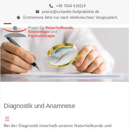
Skip
+49 7664 618119
to
praxis@schaefer-heilpraktiker.de
content
Ersttermine bitte nur nach telefonischem Vorgespräch.
Open
Close
mobile
mobile
menu
menu
Diagnostik und Anamnese
Bei der Diagnostik innerhalb unserer Naturheilkunde und