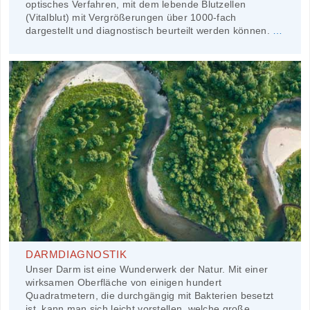
optisches Verfahren, mit dem lebende Blutzellen
(Vitalblut) mit Vergrößerungen über 1000-fach
dargestellt und diagnostisch beurteilt werden können.
…
DARMDIAGNOSTIK
Unser Darm ist eine Wunderwerk der Natur. Mit einer
wirksamen Oberfläche von einigen hundert
Quadratmetern, die durchgängig mit Bakterien besetzt
ist, kann man sich leicht vorstellen, welche große