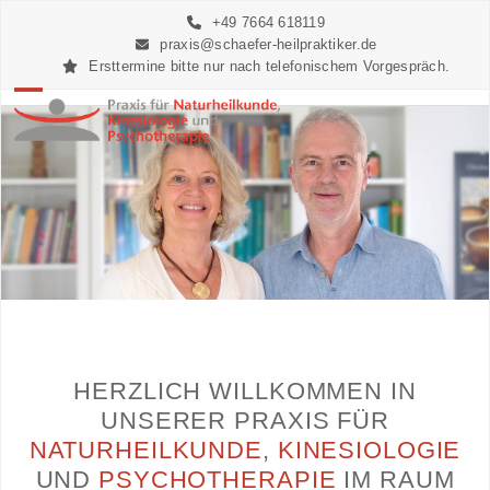
Skip
+49 7664 618119
to
praxis@schaefer-heilpraktiker.de
content
Ersttermine bitte nur nach telefonischem Vorgespräch.
Open
Close
mobile
mobile
menu
menu
HERZLICH WILLKOMMEN IN
UNSERER PRAXIS FÜR
NATURHEILKUNDE
,
KINESIOLOGIE
UND
PSYCHOTHERAPIE
IM RAUM