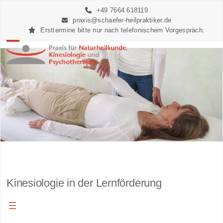
Skip
+49 7664 618119
to
praxis@schaefer-heilpraktiker.de
content
Ersttermine bitte nur nach telefonischem Vorgespräch.
Open
Close
mobile
mobile
menu
menu
Kinesiologie in der Lernförderung